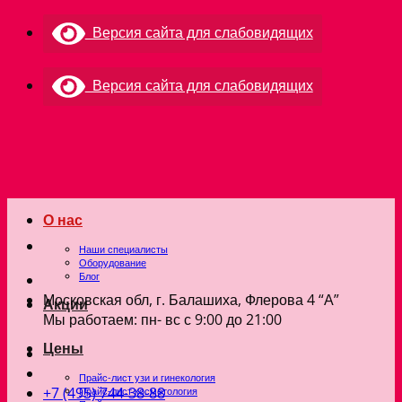
Skip
Версия сайта для слабовидящих
to
content
Версия сайта для слабовидящих
О нас
Наши специалисты
Оборудование
Блог
Московская обл, г. Балашиха, Флерова 4 “А”
Акции
Мы работаем: пн- вс с 9:00 до 21:00
Цены
Прайс-лист узи и гинекология
+7 (495) 744-38-88
Прайс-лист косметология