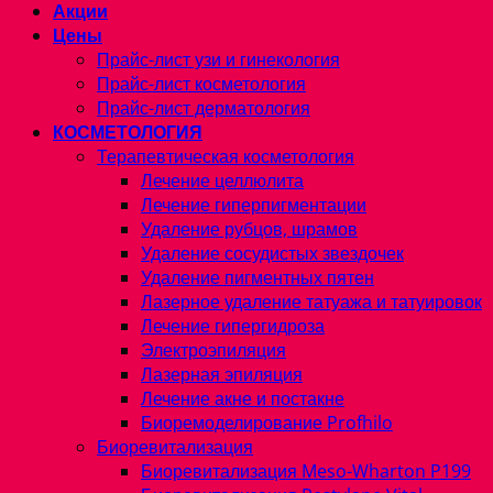
Акции
Цены
Прайс-лист узи и гинекология
Прайс-лист косметология
Прайс-лист дерматология
КОСМЕТОЛОГИЯ
Терапевтическая косметология
Лечение целлюлита
Лечение гиперпигментации
Удаление рубцов, шрамов
Удаление сосудистых звездочек
Удаление пигментных пятен
Лазерное удаление татуажа и татуировок
Лечение гипергидроза
Электроэпиляция
Лазерная эпиляция
Лечение акне и постакне
Биоремоделирование Profhilo
Биоревитализация
Биоревитализация Meso-Wharton P199