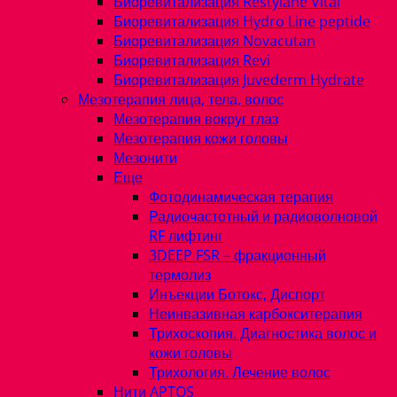
Биоревитализация Restylane Vital
Биоревитализация Hydro Line peptide
Биоревитализация Novacutan
Биоревитализация Revi
Биоревитализация Juvederm Hydrate
Мезотерапия лица, тела, волос
Мезотерапия вокруг глаз
Мезотерапия кожи головы
Мезонити
Еще
Фотодинамическая терапия
Радиочастотный и радиоволновой
RF лифтинг
3DEEP FSR – фракционный
термолиз
Инъекции Ботокс, Диспорт
Неинвазивная карбокситерапия
Трихоскопия. Диагностика волос и
кожи головы
Трихология. Лечение волос
Нити APTOS