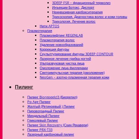
3DEEP FSR – фракционный термолиз
Инъекции Ботокс, Диспорт
Неинвазивная карбокситерапия
Трихоскопия. Диагностика волос и кожи головы
Трихология. Лечение волос
Нити APTOS
Плазмотерапия
Плазмолифтинг REGENLAB
Плазмотерапия волос
Удаление новообразований
Коррекция фигуры
Скульптурирование фигуры 3DEEP CONTOUR
Лазерное лечение грибка ногтей
Ультразвуковая чистка лица
Омоложение лица филлерами
Светоимпульсная терапия (омоложение)
NeoGen – азотно-плазменная терапия кожи
Пилинг
Пилинг Biorepeelcl3 (Биорепил)
Pq Age Пилинг
Желтый (Ретиноевый ) Пилинг
Пировоградный Пилинг
Миндальный Пилинг
Гликолевый Пилинг
Пилинг Skin Recovery (Скин Рекавери)
Пилинг PRX-T33
Лазерный карбоновый пилинг