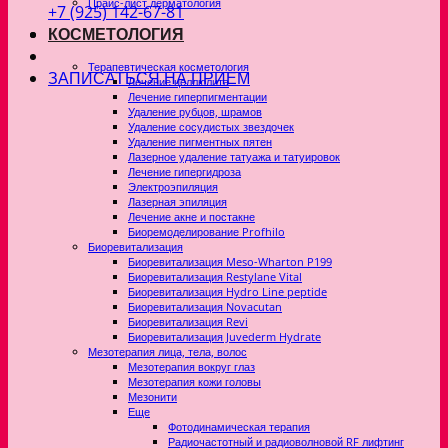
Прайс-лист дерматология
+7 (925) 142-67-81
КОСМЕТОЛОГИЯ
Терапевтическая косметология
ЗАПИСАТЬСЯ НА ПРИЕМ
Лечение целлюлита
Лечение гиперпигментации
Удаление рубцов, шрамов
Удаление сосудистых звездочек
Удаление пигментных пятен
Лазерное удаление татуажа и татуировок
Лечение гипергидроза
Электроэпиляция
Лазерная эпиляция
Лечение акне и постакне
Биоремоделирование Profhilo
Биоревитализация
Биоревитализация Meso-Wharton P199
Биоревитализация Restylane Vital
Биоревитализация Hydro Line peptide
Биоревитализация Novacutan
Биоревитализация Revi
Биоревитализация Juvederm Hydrate
Мезотерапия лица, тела, волос
Мезотерапия вокруг глаз
Мезотерапия кожи головы
Мезонити
Еще
Фотодинамическая терапия
Радиочастотный и радиоволновой RF лифтинг