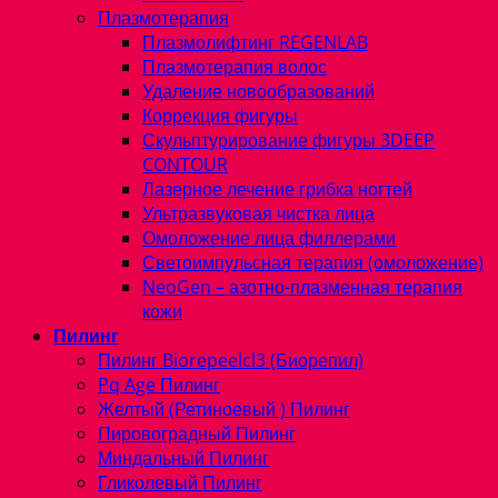
Плазмотерапия
Плазмолифтинг REGENLAB
Плазмотерапия волос
Удаление новообразований
Коррекция фигуры
Скульптурирование фигуры 3DEEP
CONTOUR
Лазерное лечение грибка ногтей
Ультразвуковая чистка лица
Омоложение лица филлерами
Светоимпульсная терапия (омоложение)
NeoGen – азотно-плазменная терапия
кожи
Пилинг
Пилинг Biorepeelcl3 (Биорепил)
Pq Age Пилинг
Желтый (Ретиноевый ) Пилинг
Пировоградный Пилинг
Миндальный Пилинг
Гликолевый Пилинг