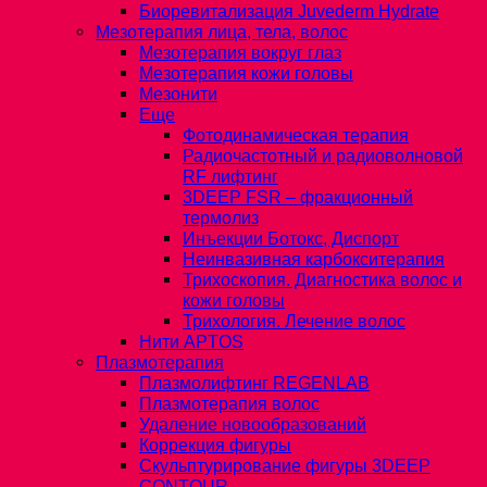
Биоревитализация Juvederm Hydrate
Мезотерапия лица, тела, волос
Мезотерапия вокруг глаз
Мезотерапия кожи головы
Мезонити
Еще
Фотодинамическая терапия
Радиочастотный и радиоволновой
RF лифтинг
3DEEP FSR – фракционный
термолиз
Инъекции Ботокс, Диспорт
Неинвазивная карбокситерапия
Трихоскопия. Диагностика волос и
кожи головы
Трихология. Лечение волос
Нити APTOS
Плазмотерапия
Плазмолифтинг REGENLAB
Плазмотерапия волос
Удаление новообразований
Коррекция фигуры
Скульптурирование фигуры 3DEEP
CONTOUR