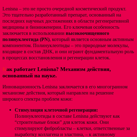
Lenisna – это не просто очередной косметический продукт.
Это тщательно разработанный препарат, основанный на
последних научных достижениях в области регенеративной
медицины и биоинженерии. Его ключевая особенность
заключается в использовании
высокоочищенного
полинуклеотида (PN)
, который является основным активным
компонентом. Полинуклеотиды – это природные молекулы,
входящие в состав ДНК, и они играют фундаментальную роль
в процессах восстановления и регенерации клеток.
К
ак работает Lenisna? Механизм действия,
основанный на науке.
Инновационность Lenisna заключается в его многогранном
механизме действия, который направлен на решение
широкого спектра проблем кожи:
Стимуляция клеточной регенерации:
Полинуклеотиды в составе Lenisna действуют как
“строительные блоки” для клеток кожи. Они
стимулируют фибробласты – клетки, ответственные за
выработку коллагена и эластина, – к активному