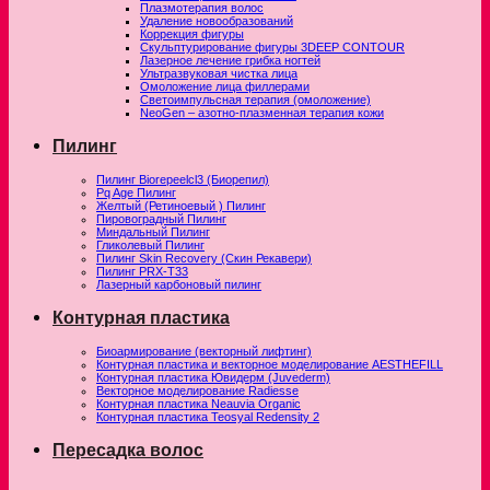
Плазмотерапия волос
Удаление новообразований
Коррекция фигуры
Скульптурирование фигуры 3DEEP CONTOUR
Лазерное лечение грибка ногтей
Ультразвуковая чистка лица
Омоложение лица филлерами
Светоимпульсная терапия (омоложение)
NeoGen – азотно-плазменная терапия кожи
Пилинг
Пилинг Biorepeelcl3 (Биорепил)
Pq Age Пилинг
Желтый (Ретиноевый ) Пилинг
Пировоградный Пилинг
Миндальный Пилинг
Гликолевый Пилинг
Пилинг Skin Recovery (Скин Рекавери)
Пилинг PRX-T33
Лазерный карбоновый пилинг
Контурная пластика
Биоармирование (векторный лифтинг)
Контурная пластика и векторное моделирование AESTHEFILL
Контурная пластика Ювидерм (Juvederm)
Векторное моделирование Radiesse
Контурная пластика Neauvia Organic
Контурная пластика Teosyal Redensity 2
Пересадка волос