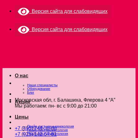
Skip
Версия сайта для слабовидящих
to
content
Версия сайта для слабовидящих
О нас
Наши специалисты
Оборудование
Блог
Московская обл, г. Балашиха, Флерова 4 “А”
Акции
Мы работаем: пн- вс с 9:00 до 21:00
Цены
Прайс-лист узи и гинекология
+7 (495) 744-38-88
Прайс-лист косметология
+7 (925) 142-67-81
Прайс-лист дерматология