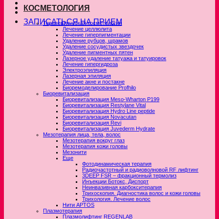
КОСМЕТОЛОГИЯ
ЗАПИСАТЬСЯ НА ПРИЕМ
Терапевтическая косметология
Лечение целлюлита
Лечение гиперпигментации
Удаление рубцов, шрамов
Удаление сосудистых звездочек
Удаление пигментных пятен
Лазерное удаление татуажа и татуировок
Лечение гипергидроза
Электроэпиляция
Лазерная эпиляция
Лечение акне и постакне
Биоремоделирование Profhilo
Биоревитализация
Биоревитализация Meso-Wharton P199
Биоревитализация Restylane Vital
Биоревитализация Hydro Line peptide
Биоревитализация Novacutan
Биоревитализация Revi
Биоревитализация Juvederm Hydrate
Мезотерапия лица, тела, волос
Мезотерапия вокруг глаз
Мезотерапия кожи головы
Мезонити
Еще
Фотодинамическая терапия
Радиочастотный и радиоволновой RF лифтинг
3DEEP FSR – фракционный термолиз
Инъекции Ботокс, Диспорт
Неинвазивная карбокситерапия
Трихоскопия. Диагностика волос и кожи головы
Трихология. Лечение волос
Нити APTOS
Плазмотерапия
Плазмолифтинг REGENLAB