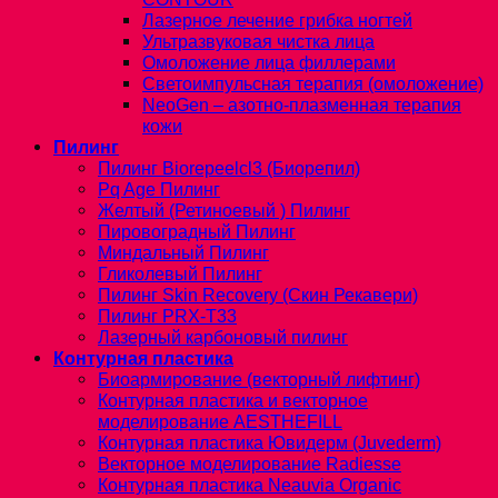
Лазерное лечение грибка ногтей
Ультразвуковая чистка лица
Омоложение лица филлерами
Светоимпульсная терапия (омоложение)
NeoGen – азотно-плазменная терапия
кожи
Пилинг
Пилинг Biorepeelcl3 (Биорепил)
Pq Age Пилинг
Желтый (Ретиноевый ) Пилинг
Пировоградный Пилинг
Миндальный Пилинг
Гликолевый Пилинг
Пилинг Skin Recovery (Скин Рекавери)
Пилинг PRX-T33
Лазерный карбоновый пилинг
Контурная пластика
Биоармирование (векторный лифтинг)
Контурная пластика и векторное
моделирование AESTHEFILL
Контурная пластика Ювидерм (Juvederm)
Векторное моделирование Radiesse
Контурная пластика Neauvia Organic