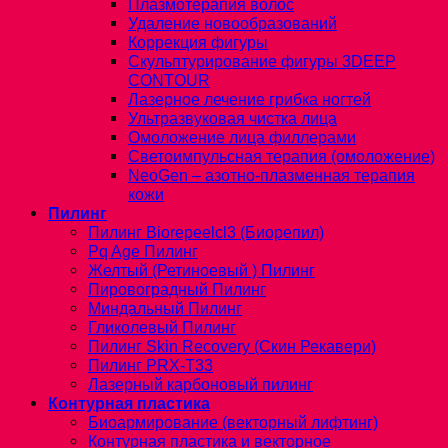
Плазмотерапия волос
Удаление новообразований
Коррекция фигуры
Скульптурирование фигуры 3DEEP
CONTOUR
Лазерное лечение грибка ногтей
Ультразвуковая чистка лица
Омоложение лица филлерами
Светоимпульсная терапия (омоложение)
NeoGen – азотно-плазменная терапия
кожи
Пилинг
Пилинг Biorepeelcl3 (Биорепил)
Pq Age Пилинг
Желтый (Ретиноевый ) Пилинг
Пировоградный Пилинг
Миндальный Пилинг
Гликолевый Пилинг
Пилинг Skin Recovery (Скин Рекавери)
Пилинг PRX-T33
Лазерный карбоновый пилинг
Контурная пластика
Биоармирование (векторный лифтинг)
Контурная пластика и векторное