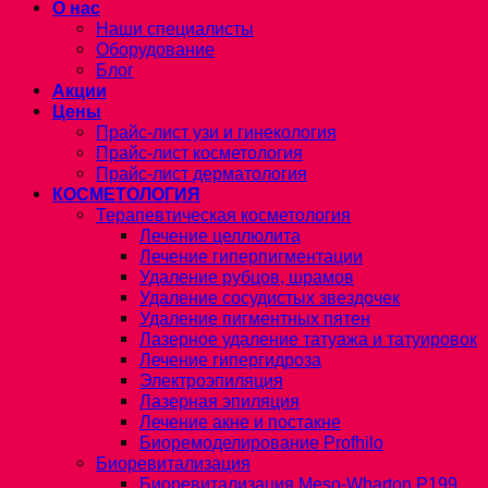
О нас
Наши специалисты
Оборудование
Блог
Акции
Цены
Прайс-лист узи и гинекология
Прайс-лист косметология
Прайс-лист дерматология
КОСМЕТОЛОГИЯ
Терапевтическая косметология
Лечение целлюлита
Лечение гиперпигментации
Удаление рубцов, шрамов
Удаление сосудистых звездочек
Удаление пигментных пятен
Лазерное удаление татуажа и татуировок
Лечение гипергидроза
Электроэпиляция
Лазерная эпиляция
Лечение акне и постакне
Биоремоделирование Profhilo
Биоревитализация
Биоревитализация Meso-Wharton P199