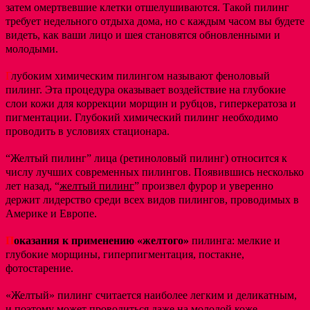
затем омертвевшие клетки отшелушиваются. Такой пилинг
требует недельного отдыха дома, но с каждым часом вы будете
видеть, как ваши лицо и шея становятся обновленными и
молодыми.
Г
лубоким химическим пилингом называют феноловый
пилинг. Эта процедура оказывает воздействие на глубокие
слои кожи для коррекции морщин и рубцов, гиперкератоза и
пигментации. Глубокий химический пилинг необходимо
проводить в условиях стационара.
“Желтый пилинг” лица (ретиноловый пилинг) относится к
числу лучших современных пилингов. Появившись несколько
лет назад, “
желтый пилинг
” произвел фурор и уверенно
держит лидерство среди всех видов пилингов, проводимых в
Америке и Европе.
П
оказания к применению «желтого»
пилинга: мелкие и
глубокие морщины, гиперпигментация, постакне,
фотостарение.
«Желтый» пилинг считается наиболее легким и деликатным,
и поэтому может проводиться даже на молодой коже.