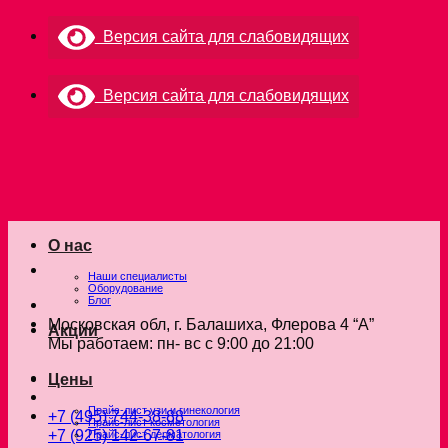
Skip
Версия сайта для слабовидящих
to
content
Версия сайта для слабовидящих
О нас
Наши специалисты
Оборудование
Блог
Московская обл, г. Балашиха, Флерова 4 “А”
Акции
Мы работаем: пн- вс с 9:00 до 21:00
Цены
Прайс-лист узи и гинекология
+7 (495) 744-38-88
Прайс-лист косметология
+7 (925) 142-67-81
Прайс-лист дерматология