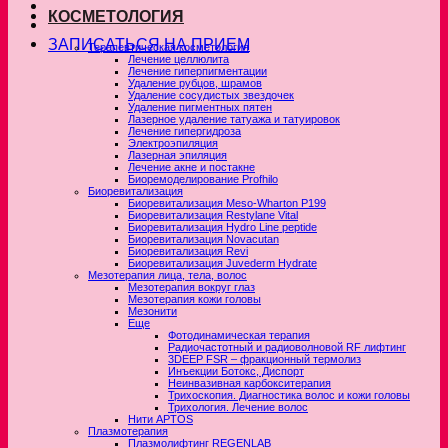
КОСМЕТОЛОГИЯ
ЗАПИСАТЬСЯ НА ПРИЕМ
Терапевтическая косметология
Лечение целлюлита
Лечение гиперпигментации
Удаление рубцов, шрамов
Удаление сосудистых звездочек
Удаление пигментных пятен
Лазерное удаление татуажа и татуировок
Лечение гипергидроза
Электроэпиляция
Лазерная эпиляция
Лечение акне и постакне
Биоремоделирование Profhilo
Биоревитализация
Биоревитализация Meso-Wharton P199
Биоревитализация Restylane Vital
Биоревитализация Hydro Line peptide
Биоревитализация Novacutan
Биоревитализация Revi
Биоревитализация Juvederm Hydrate
Мезотерапия лица, тела, волос
Мезотерапия вокруг глаз
Мезотерапия кожи головы
Мезонити
Еще
Фотодинамическая терапия
Радиочастотный и радиоволновой RF лифтинг
3DEEP FSR – фракционный термолиз
Инъекции Ботокс, Диспорт
Неинвазивная карбокситерапия
Трихоскопия. Диагностика волос и кожи головы
Трихология. Лечение волос
Нити APTOS
Плазмотерапия
Плазмолифтинг REGENLAB