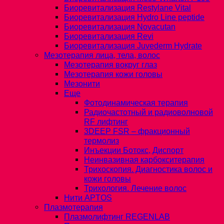
Биоревитализация Restylane Vital
Биоревитализация Hydro Line peptide
Биоревитализация Novacutan
Биоревитализация Revi
Биоревитализация Juvederm Hydrate
Мезотерапия лица, тела, волос
Мезотерапия вокруг глаз
Мезотерапия кожи головы
Мезонити
Еще
Фотодинамическая терапия
Радиочастотный и радиоволновой
RF лифтинг
3DEEP FSR – фракционный
термолиз
Инъекции Ботокс, Диспорт
Неинвазивная карбокситерапия
Трихоскопия. Диагностика волос и
кожи головы
Трихология. Лечение волос
Нити APTOS
Плазмотерапия
Плазмолифтинг REGENLAB