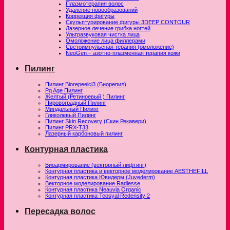
Плазмотерапия волос
Удаление новообразований
Коррекция фигуры
Скульптурирование фигуры 3DEEP CONTOUR
Лазерное лечение грибка ногтей
Ультразвуковая чистка лица
Омоложение лица филлерами
Светоимпульсная терапия (омоложение)
NeoGen – азотно-плазменная терапия кожи
Пилинг
Пилинг Biorepeelcl3 (Биорепил)
Pq Age Пилинг
Желтый (Ретиноевый ) Пилинг
Пировоградный Пилинг
Миндальный Пилинг
Гликолевый Пилинг
Пилинг Skin Recovery (Скин Рекавери)
Пилинг PRX-T33
Лазерный карбоновый пилинг
Контурная пластика
Биоармирование (векторный лифтинг)
Контурная пластика и векторное моделирование AESTHEFILL
Контурная пластика Ювидерм (Juvederm)
Векторное моделирование Radiesse
Контурная пластика Neauvia Organic
Контурная пластика Teosyal Redensity 2
Пересадка волос