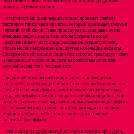
вида пилинга лица : поверхностный пилинг, срединный
пилинг, глубокий пилинг.
П
оверхностный химический пилинг проводят слабым
раствором гликолевой кислоты, который проникает только в
верхний слой кожи. Такая процедура полезна даже очень
молодым людям, например, чтобы устранить серый
«безжизненный» цвет лица, разгладить бугристую кожу,
убрать мелкие морщинки или другие небольшие дефекты.
Поверхностный
пилинг лица
абсолютно не травмирует кожу
и напоминает о себе лишь легким розоватым оттенком,
который держится в течение часа.
С
рединный химический пилинг лица, производится
раствором трихлоруксусной кислоты, который проникает в
средние слои эпидермиса, заметно улучшая оттенок кожи,
устраняя пигментные пятна и разглаживая морщинки. Эта
процедура имеет ярко выраженный омолаживающий эффект.
Такой химический пилинг способен разгладить глубокие
морщины, убрать рубцы после акне и дать сильный
лифтинговый эффект.
К
ожа сохраняет красноватый оттенок в течение трех дней,