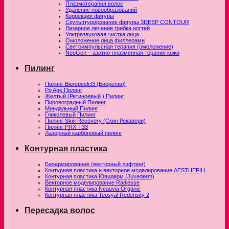
Плазмотерапия волос
Удаление новообразований
Коррекция фигуры
Скульптурирование фигуры 3DEEP CONTOUR
Лазерное лечение грибка ногтей
Ультразвуковая чистка лица
Омоложение лица филлерами
Светоимпульсная терапия (омоложение)
NeoGen – азотно-плазменная терапия кожи
Пилинг
Пилинг Biorepeelcl3 (Биорепил)
Pq Age Пилинг
Желтый (Ретиноевый ) Пилинг
Пировоградный Пилинг
Миндальный Пилинг
Гликолевый Пилинг
Пилинг Skin Recovery (Скин Рекавери)
Пилинг PRX-T33
Лазерный карбоновый пилинг
Контурная пластика
Биоармирование (векторный лифтинг)
Контурная пластика и векторное моделирование AESTHEFILL
Контурная пластика Ювидерм (Juvederm)
Векторное моделирование Radiesse
Контурная пластика Neauvia Organic
Контурная пластика Teosyal Redensity 2
Пересадка волос