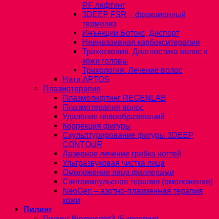
RF лифтинг
3DEEP FSR – фракционный
термолиз
Инъекции Ботокс, Диспорт
Неинвазивная карбокситерапия
Трихоскопия. Диагностика волос и
кожи головы
Трихология. Лечение волос
Нити APTOS
Плазмотерапия
Плазмолифтинг REGENLAB
Плазмотерапия волос
Удаление новообразований
Коррекция фигуры
Скульптурирование фигуры 3DEEP
CONTOUR
Лазерное лечение грибка ногтей
Ультразвуковая чистка лица
Омоложение лица филлерами
Светоимпульсная терапия (омоложение)
NeoGen – азотно-плазменная терапия
кожи
Пилинг
Пилинг Biorepeelcl3 (Биорепил)