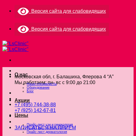
Skip
Версия сайта для слабовидящих
to
content
Версия сайта для слабовидящих
О нас
Московская обл, г. Балашиха, Флерова 4 “А”
Мы работаем: пн- вс с 9:00 до 21:00
Наши специалисты
Оборудование
Блог
Акции
+7 (495) 744-38-88
+7 (925) 142-67-81
Цены
Прайс-лист узи и гинекология
ЗАПИСАТЬСЯ НА ПРИЕМ
Прайс-лист косметология
Прайс-лист дерматология