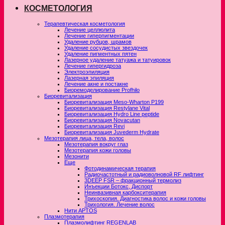
КОСМЕТОЛОГИЯ
Терапевтическая косметология
Лечение целлюлита
Лечение гиперпигментации
Удаление рубцов, шрамов
Удаление сосудистых звездочек
Удаление пигментных пятен
Лазерное удаление татуажа и татуировок
Лечение гипергидроза
Электроэпиляция
Лазерная эпиляция
Лечение акне и постакне
Биоремоделирование Profhilo
Биоревитализация
Биоревитализация Meso-Wharton P199
Биоревитализация Restylane Vital
Биоревитализация Hydro Line peptide
Биоревитализация Novacutan
Биоревитализация Revi
Биоревитализация Juvederm Hydrate
Мезотерапия лица, тела, волос
Мезотерапия вокруг глаз
Мезотерапия кожи головы
Мезонити
Еще
Фотодинамическая терапия
Радиочастотный и радиоволновой RF лифтинг
3DEEP FSR – фракционный термолиз
Инъекции Ботокс, Диспорт
Неинвазивная карбокситерапия
Трихоскопия. Диагностика волос и кожи головы
Трихология. Лечение волос
Нити APTOS
Плазмотерапия
Плазмолифтинг REGENLAB