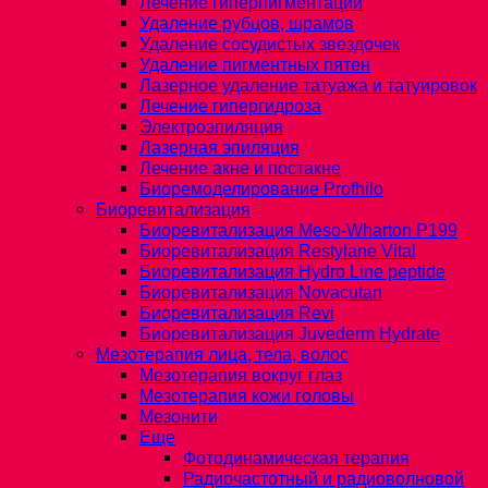
Лечение гиперпигментации
Удаление рубцов, шрамов
Удаление сосудистых звездочек
Удаление пигментных пятен
Лазерное удаление татуажа и татуировок
Лечение гипергидроза
Электроэпиляция
Лазерная эпиляция
Лечение акне и постакне
Биоремоделирование Profhilo
Биоревитализация
Биоревитализация Meso-Wharton P199
Биоревитализация Restylane Vital
Биоревитализация Hydro Line peptide
Биоревитализация Novacutan
Биоревитализация Revi
Биоревитализация Juvederm Hydrate
Мезотерапия лица, тела, волос
Мезотерапия вокруг глаз
Мезотерапия кожи головы
Мезонити
Еще
Фотодинамическая терапия
Радиочастотный и радиоволновой