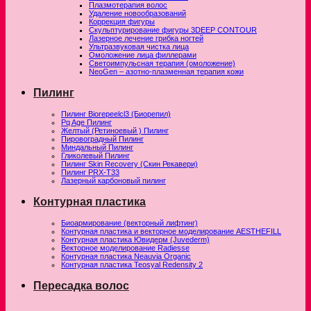
Плазмотерапия волос
Удаление новообразований
Коррекция фигуры
Скульптурирование фигуры 3DEEP CONTOUR
Лазерное лечение грибка ногтей
Ультразвуковая чистка лица
Омоложение лица филлерами
Светоимпульсная терапия (омоложение)
NeoGen – азотно-плазменная терапия кожи
Пилинг
Пилинг Biorepeelcl3 (Биорепил)
Pq Age Пилинг
Желтый (Ретиноевый ) Пилинг
Пировоградный Пилинг
Миндальный Пилинг
Гликолевый Пилинг
Пилинг Skin Recovery (Скин Рекавери)
Пилинг PRX-T33
Лазерный карбоновый пилинг
Контурная пластика
Биоармирование (векторный лифтинг)
Контурная пластика и векторное моделирование AESTHEFILL
Контурная пластика Ювидерм (Juvederm)
Векторное моделирование Radiesse
Контурная пластика Neauvia Organic
Контурная пластика Teosyal Redensity 2
Пересадка волос