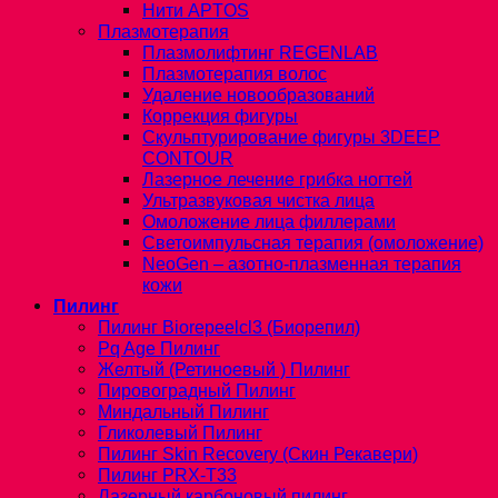
Нити APTOS
Плазмотерапия
Плазмолифтинг REGENLAB
Плазмотерапия волос
Удаление новообразований
Коррекция фигуры
Скульптурирование фигуры 3DEEP
CONTOUR
Лазерное лечение грибка ногтей
Ультразвуковая чистка лица
Омоложение лица филлерами
Светоимпульсная терапия (омоложение)
NeoGen – азотно-плазменная терапия
кожи
Пилинг
Пилинг Biorepeelcl3 (Биорепил)
Pq Age Пилинг
Желтый (Ретиноевый ) Пилинг
Пировоградный Пилинг
Миндальный Пилинг
Гликолевый Пилинг
Пилинг Skin Recovery (Скин Рекавери)
Пилинг PRX-T33
Лазерный карбоновый пилинг