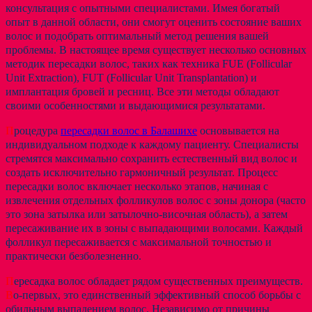
консультация с опытными специалистами. Имея богатый
опыт в данной области, они смогут оценить состояние ваших
волос и подобрать оптимальный метод решения вашей
проблемы. В настоящее время существует несколько основных
методик пересадки волос, таких как техника FUE (Follicular
Unit Extraction), FUT (Follicular Unit Transplantation) и
имплантация бровей и ресниц. Все эти методы обладают
своими особенностями и выдающимися результатами.
П
роцедура
пересадки волос в Балашихе
основывается на
индивидуальном подходе к каждому пациенту. Специалисты
стремятся максимально сохранить естественный вид волос и
создать исключительно гармоничный результат. Процесс
пересадки волос включает несколько этапов, начиная с
извлечения отдельных фолликулов волос с зоны донора (часто
это зона затылка или затылочно-височная область), а затем
пересаживание их в зоны с выпадающими волосами. Каждый
фолликул пересаживается с максимальной точностью и
практически безболезненно.
П
ересадка волос обладает рядом существенных преимуществ.
В
о-первых, это единственный эффективный способ борьбы с
обильным выпадением волос. Независимо от причины