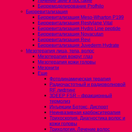
Лечение акне и постакне
Биоремоделирование Profhilo
Биоревитализация
Биоревитализация Meso-Wharton P199
Биоревитализация Restylane Vital
Биоревитализация Hydro Line peptide
Биоревитализация Novacutan
Биоревитализация Revi
Биоревитализация Juvederm Hydrate
Мезотерапия лица, тела, волос
Мезотерапия вокруг глаз
Мезотерапия кожи головы
Мезонити
Еще
Фотодинамическая терапия
Радиочастотный и радиоволновой
RF лифтинг
3DEEP FSR – фракционный
термолиз
Инъекции Ботокс, Диспорт
Неинвазивная карбокситерапия
Трихоскопия. Диагностика волос и
кожи головы
Трихология. Лечение волос