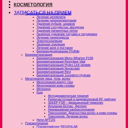
КОСМЕТОЛОГИЯ
ЗАПИСАТЬСЯ НА ПРИЕМ
Терапевтическая косметология
Лечение целлюлита
Лечение гиперпигментации
Удаление рубцов, шрамов
Удаление сосудистых звездочек
Удаление пигментных пятен
Лазерное удаление татуажа и татуировок
Лечение гипергидроза
Электроэпиляция
Лазерная эпиляция
Лечение акне и постакне
Биоремоделирование Profhilo
Биоревитализация
Биоревитализация Meso-Wharton P199
Биоревитализация Restylane Vital
Биоревитализация Hydro Line peptide
Биоревитализация Novacutan
Биоревитализация Revi
Биоревитализация Juvederm Hydrate
Мезотерапия лица, тела, волос
Мезотерапия вокруг глаз
Мезотерапия кожи головы
Мезонити
Еще
Фотодинамическая терапия
Радиочастотный и радиоволновой RF лифтинг
3DEEP FSR – фракционный термолиз
Инъекции Ботокс, Диспорт
Неинвазивная карбокситерапия
Трихоскопия. Диагностика волос и кожи головы
Трихология. Лечение волос
Нити APTOS
Плазмотерапия
Плазмолифтинг REGENLAB