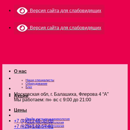
Skip
Версия сайта для слабовидящих
to
content
Версия сайта для слабовидящих
О нас
Наши специалисты
Оборудование
Блог
Московская обл, г. Балашиха, Флерова 4 “А”
Акции
Мы работаем: пн- вс с 9:00 до 21:00
Цены
Прайс-лист узи и гинекология
+7 (495) 744-38-88
Прайс-лист косметология
+7 (925) 142-67-81
Прайс-лист дерматология